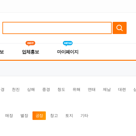
보
업체홍보
마이페이지
북경
천진
상해
중경
청도
위해
연태
제남
대련
매장
별장
공장
창고
토지
기타