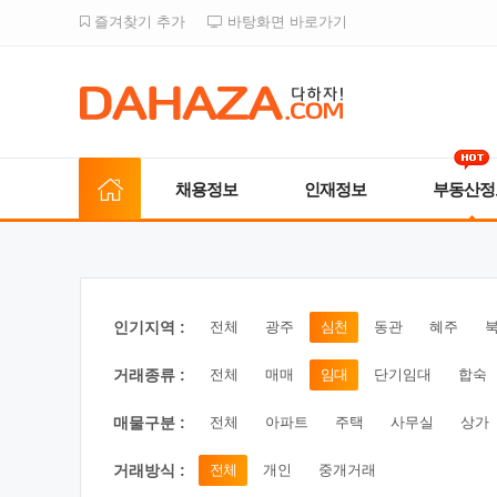
즐겨찾기 추가
바탕화면 바로가기
채용정보
인재정보
부동산정
인기지역 :
전체
광주
심천
동관
혜주
거래종류 :
전체
매매
임대
단기임대
합숙
매물구분 :
전체
아파트
주택
사무실
상가
거래방식 :
전체
개인
중개거래