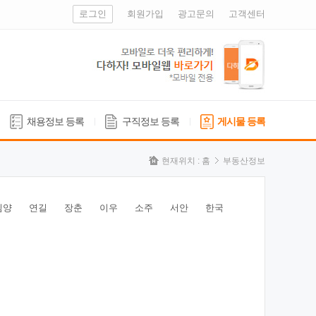
로그인
회원가입
광고문의
고객센터
채용정보 등록
구직정보 등록
게시물 등록
현재위치 :
홈
부동산정보
심양
연길
장춘
이우
소주
서안
한국