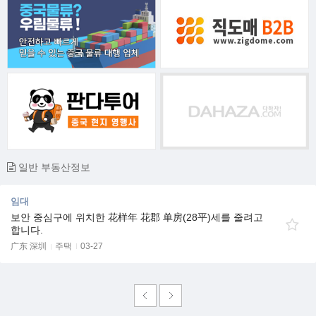
일반 부동산정보
임대
보안 중심구에 위치한 花样年 花郡 单房(28平)세를 줄려고
합니다.
广东 深圳
주택
03-27