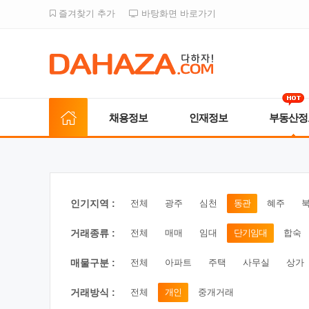
즐겨찾기 추가
바탕화면 바로가기
채용정보
인재정보
부동산정
인기지역 :
전체
광주
심천
동관
혜주
거래종류 :
전체
매매
임대
단기임대
합숙
매물구분 :
전체
아파트
주택
사무실
상가
거래방식 :
전체
개인
중개거래