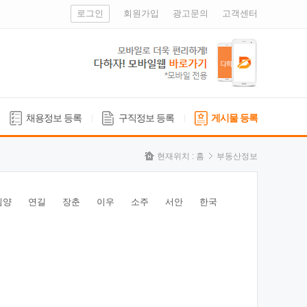
로그인
회원가입
광고문의
고객센터
채용정보 등록
구직정보 등록
게시물 등록
현재위치 :
홈
부동산정보
심양
연길
장춘
이우
소주
서안
한국