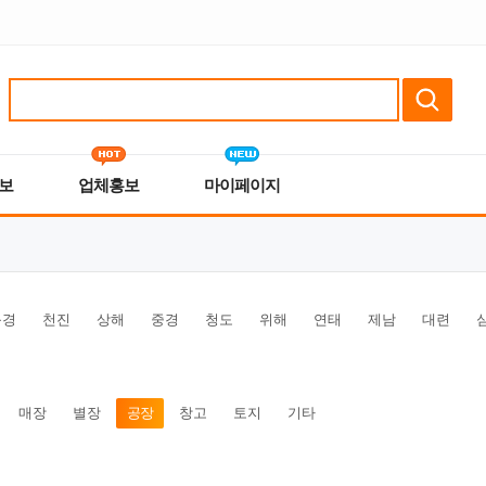
보
업체홍보
마이페이지
북경
천진
상해
중경
청도
위해
연태
제남
대련
매장
별장
공장
창고
토지
기타