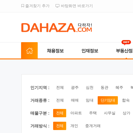
즐겨찾기 추가
바탕화면 바로가기
채용정보
인재정보
부동산정
인기지역 :
전체
광주
심천
동관
혜주
거래종류 :
전체
매매
임대
단기임대
합숙
매물구분 :
전체
아파트
주택
사무실
상가
거래방식 :
전체
개인
중개거래