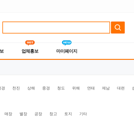
보
업체홍보
마이페이지
북경
천진
상해
중경
청도
위해
연태
제남
대련
매장
별장
공장
창고
토지
기타