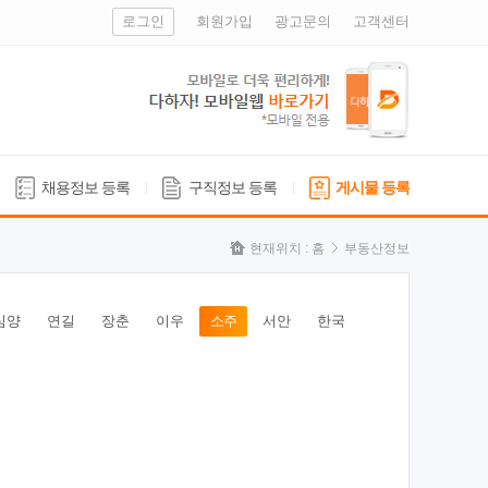
로그인
회원가입
광고문의
고객센터
채용정보 등록
구직정보 등록
게시물 등록
현재위치 :
홈
부동산정보
심양
연길
장춘
이우
소주
서안
한국