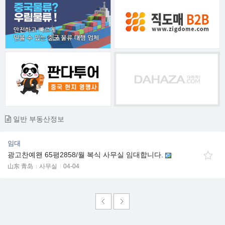
일반 부동산정보
임대
광고찬예왠 65평2858/월 복식 사무실 임대합니다.
山东 青岛
사무실
04-04