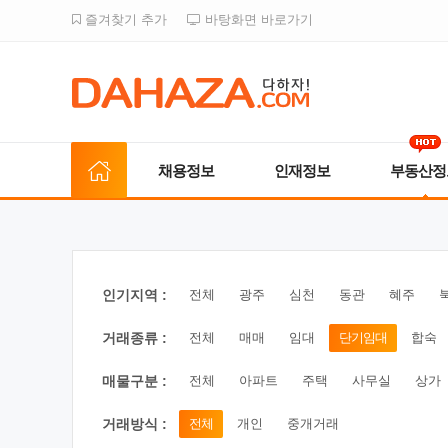
즐겨찾기 추가
바탕화면 바로가기
채용정보
인재정보
부동산정
인기지역 :
전체
광주
심천
동관
혜주
거래종류 :
전체
매매
임대
단기임대
합숙
매물구분 :
전체
아파트
주택
사무실
상가
거래방식 :
전체
개인
중개거래