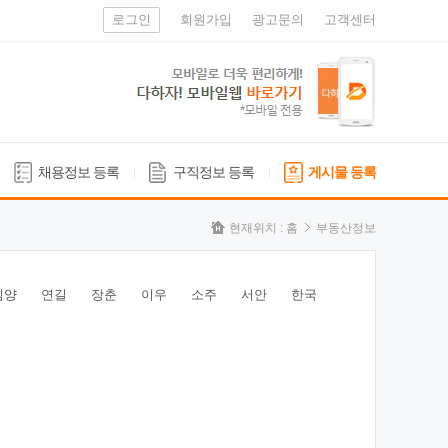
로그인
회원가입
광고문의
고객센터
채용정보 등록
구직정보 등록
게시물 등록
현재위치 :
홈
부동산정보
심양
연길
장춘
이우
소주
서안
한국