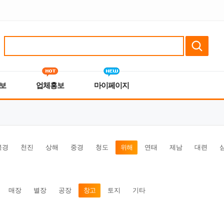
보
업체홍보
마이페이지
북경
천진
상해
중경
청도
위해
연태
제남
대련
매장
별장
공장
창고
토지
기타