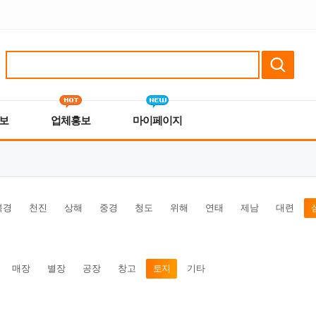
보
업체홍보
마이페이지
북경
천진
상해
중경
청도
위해
연태
제남
대련
매장
별장
공장
창고
토지
기타