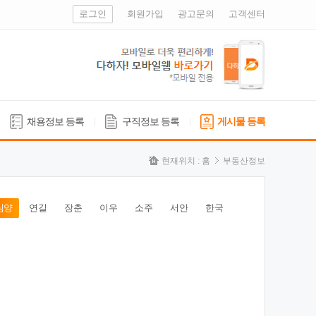
로그인
회원가입
광고문의
고객센터
채용정보 등록
구직정보 등록
게시물 등록
현재위치 :
홈
부동산정보
심양
연길
장춘
이우
소주
서안
한국