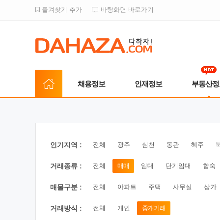
즐겨찾기 추가
바탕화면 바로가기
채용정보
인재정보
부동산정
인기지역 :
전체
광주
심천
동관
혜주
거래종류 :
전체
매매
임대
단기임대
합숙
매물구분 :
전체
아파트
주택
사무실
상가
거래방식 :
전체
개인
중개거래