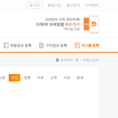
로그인
회원가입
광고문의
고객센터
채용정보 등록
구직정보 등록
게시물 등록
현재위치 :
홈
부동산정보
심양
연길
장춘
이우
소주
서안
한국