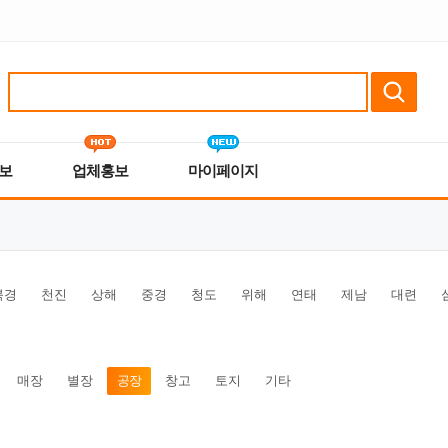
보
업체홍보
마이페이지
북경
천진
상해
중경
청도
위해
연태
제남
대련
매장
별장
공장
창고
토지
기타