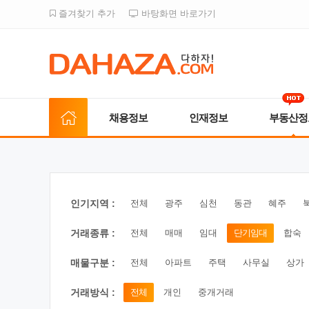
즐겨찾기 추가
바탕화면 바로가기
채용정보
인재정보
부동산정
인기지역 :
전체
광주
심천
동관
혜주
거래종류 :
전체
매매
임대
단기임대
합숙
매물구분 :
전체
아파트
주택
사무실
상가
거래방식 :
전체
개인
중개거래