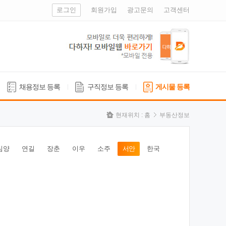
로그인
회원가입
광고문의
고객센터
채용정보 등록
구직정보 등록
게시물 등록
현재위치 :
홈
부동산정보
심양
연길
장춘
이우
소주
서안
한국