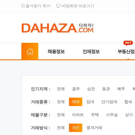
즐겨찾기 추가
바탕화면 바로가기
채용정보
인재정보
부동산정
인기지역 :
전체
광주
심천
동관
혜주
거래종류 :
전체
매매
임대
단기임대
합숙
매물구분 :
전체
아파트
주택
사무실
상가
거래방식 :
전체
개인
중개거래