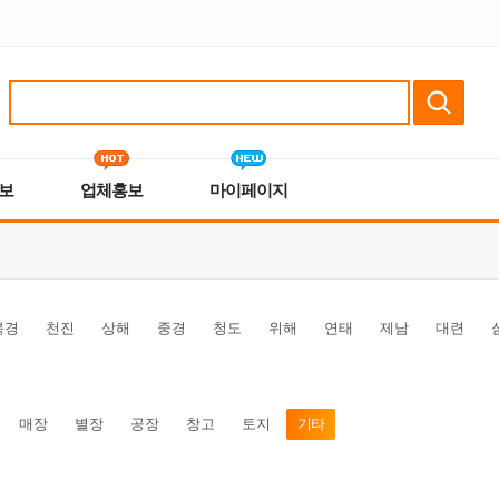
보
업체홍보
마이페이지
북경
천진
상해
중경
청도
위해
연태
제남
대련
매장
별장
공장
창고
토지
기타