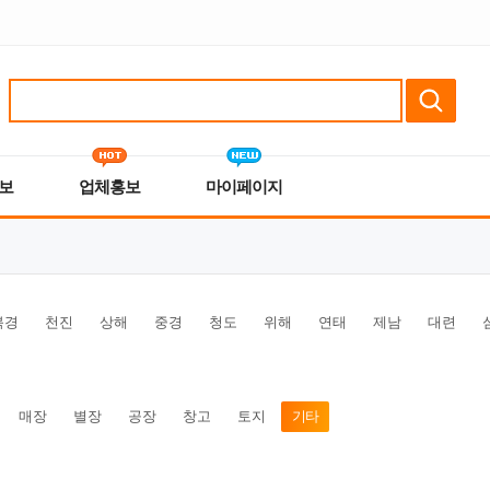
보
업체홍보
마이페이지
북경
천진
상해
중경
청도
위해
연태
제남
대련
매장
별장
공장
창고
토지
기타