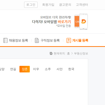
로그인
회원가입
광고문의
고객센터
채용정보 등록
구직정보 등록
게시물 등록
현재위치 :
홈
부동산정보
심양
연길
장춘
이우
소주
서안
한국