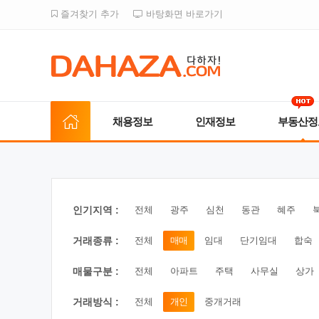
즐겨찾기 추가
바탕화면 바로가기
채용정보
인재정보
부동산정
인기지역 :
전체
광주
심천
동관
혜주
거래종류 :
전체
매매
임대
단기임대
합숙
매물구분 :
전체
아파트
주택
사무실
상가
거래방식 :
전체
개인
중개거래