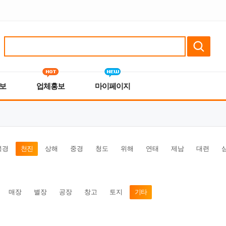
보
업체홍보
마이페이지
북경
천진
상해
중경
청도
위해
연태
제남
대련
매장
별장
공장
창고
토지
기타