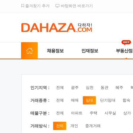
즐겨찾기 추가
바탕화면 바로가기
채용정보
인재정보
부동산정
인기지역 :
전체
광주
심천
동관
혜주
거래종류 :
전체
매매
임대
단기임대
합숙
매물구분 :
전체
아파트
주택
사무실
상가
거래방식 :
전체
개인
중개거래