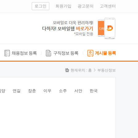
로그인
회원가입
광고문의
고객센터
채용정보 등록
구직정보 등록
게시물 등록
현재위치 :
홈
부동산정보
심양
연길
장춘
이우
소주
서안
한국