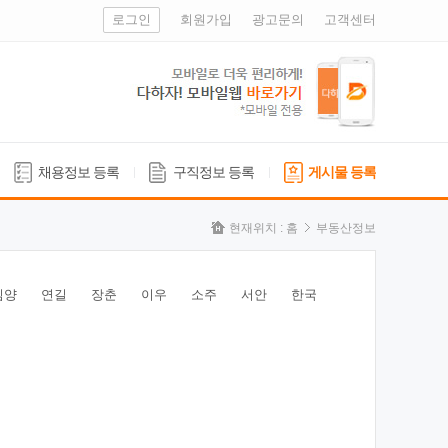
로그인
회원가입
광고문의
고객센터
채용정보 등록
구직정보 등록
게시물 등록
현재위치 :
홈
부동산정보
심양
연길
장춘
이우
소주
서안
한국