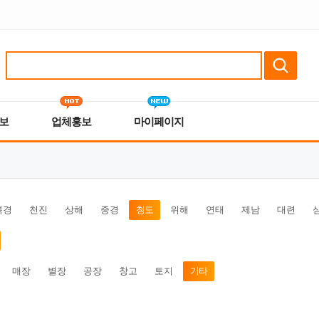
보
업체홍보
마이페이지
북경
천진
상해
중경
청도
위해
연태
제남
대련
매장
별장
공장
창고
토지
기타