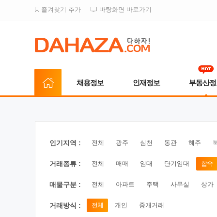
즐겨찾기 추가
바탕화면 바로가기
채용정보
인재정보
부동산정
인기지역 :
전체
광주
심천
동관
혜주
거래종류 :
전체
매매
임대
단기임대
합숙
매물구분 :
전체
아파트
주택
사무실
상가
거래방식 :
전체
개인
중개거래