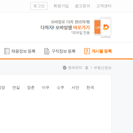
로그인
회원가입
광고문의
고객센터
채용정보 등록
구직정보 등록
게시물 등록
현재위치 :
홈
부동산정보
심양
연길
장춘
이우
소주
서안
한국