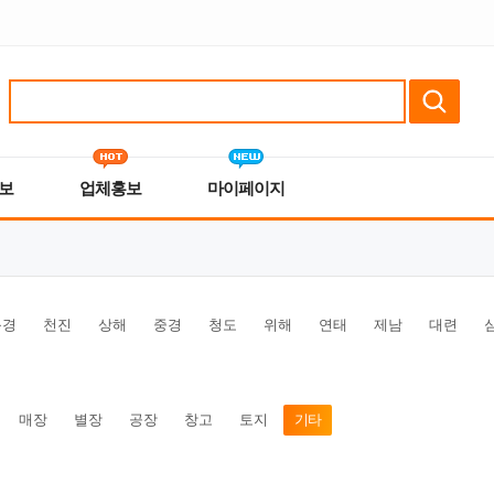
보
업체홍보
마이페이지
북경
천진
상해
중경
청도
위해
연태
제남
대련
매장
별장
공장
창고
토지
기타