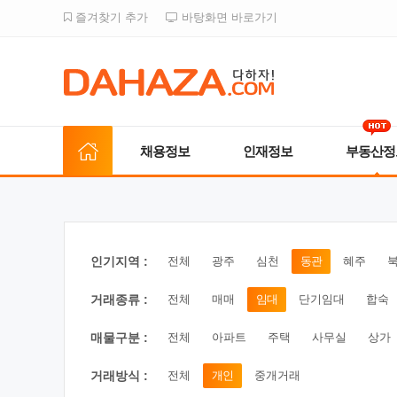
즐겨찾기 추가
바탕화면 바로가기
채용정보
인재정보
부동산정
인기지역 :
전체
광주
심천
동관
혜주
거래종류 :
전체
매매
임대
단기임대
합숙
매물구분 :
전체
아파트
주택
사무실
상가
거래방식 :
전체
개인
중개거래