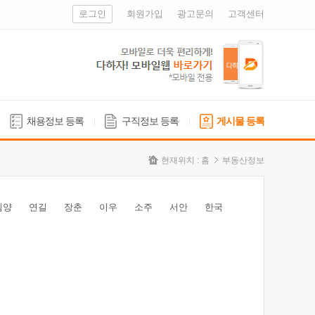
로그인
회원가입
광고문의
고객센터
채용정보 등록
구직정보 등록
게시물 등록
현재위치 :
홈
부동산정보
심양
연길
장춘
이우
소주
서안
한국