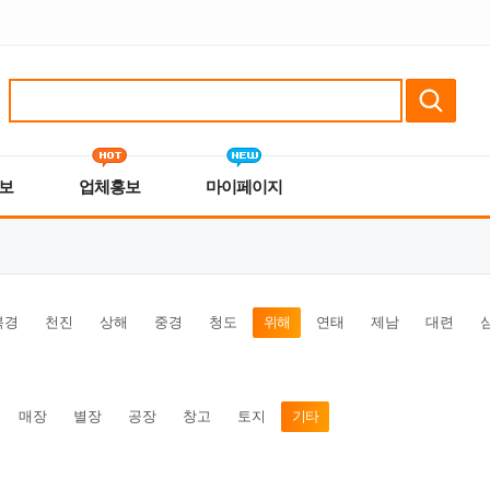
보
업체홍보
마이페이지
북경
천진
상해
중경
청도
위해
연태
제남
대련
매장
별장
공장
창고
토지
기타