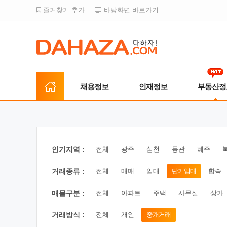
즐겨찾기 추가
바탕화면 바로가기
채용정보
인재정보
부동산정
인기지역 :
전체
광주
심천
동관
혜주
거래종류 :
전체
매매
임대
단기임대
합숙
매물구분 :
전체
아파트
주택
사무실
상가
거래방식 :
전체
개인
중개거래