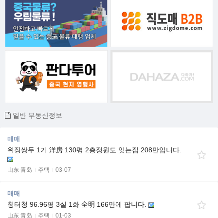
일반 부동산정보
매매
위징쌍두 1기 洋房 130평 2층정원도 잇는집 208만입니다.
山东 青岛
주택
03-07
매매
칭터청 96.96평 3실 1화 全明 166만에 팝니다.
山东 青岛
주택
01-03