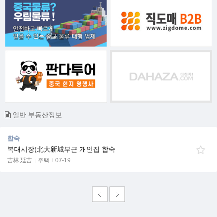
일반 부동산정보
합숙
복대시장(北大新城부근 개인집 합숙
吉林 延吉
주택
07-19