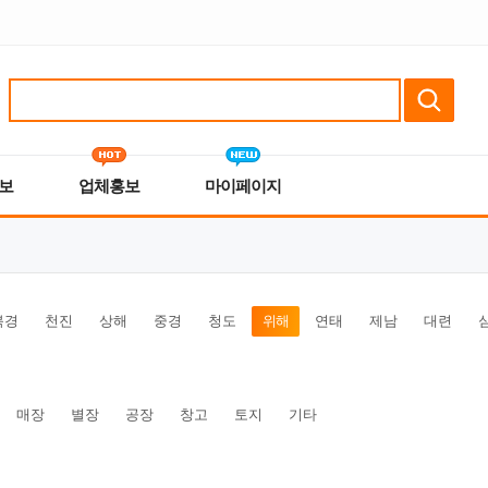
보
업체홍보
마이페이지
북경
천진
상해
중경
청도
위해
연태
제남
대련
매장
별장
공장
창고
토지
기타