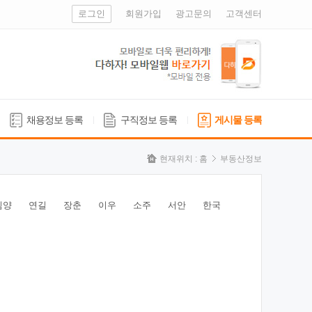
로그인
회원가입
광고문의
고객센터
채용정보 등록
구직정보 등록
게시물 등록
현재위치 :
홈
부동산정보
심양
연길
장춘
이우
소주
서안
한국