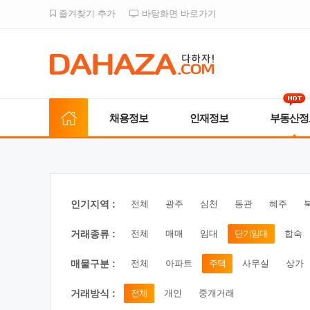
즐겨찾기 추가
바탕화면 바로가기
채용정보
인재정보
부동산정
인기지역 :
전체
광주
심천
동관
혜주
거래종류 :
전체
매매
임대
단기임대
합숙
매물구분 :
전체
아파트
주택
사무실
상가
거래방식 :
전체
개인
중개거래