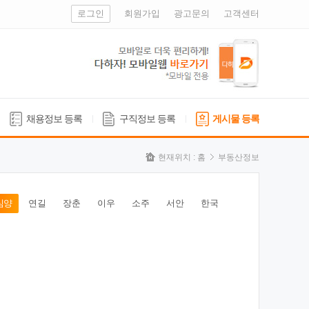
로그인
회원가입
광고문의
고객센터
채용정보 등록
구직정보 등록
게시물 등록
현재위치 :
홈
부동산정보
심양
연길
장춘
이우
소주
서안
한국