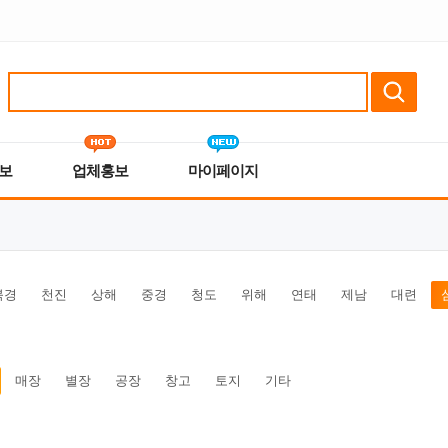
보
업체홍보
마이페이지
북경
천진
상해
중경
청도
위해
연태
제남
대련
매장
별장
공장
창고
토지
기타