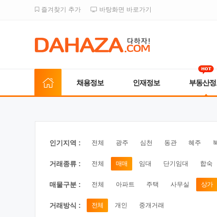
즐겨찾기 추가
바탕화면 바로가기
채용정보
인재정보
부동산정
인기지역 :
전체
광주
심천
동관
혜주
거래종류 :
전체
매매
임대
단기임대
합숙
매물구분 :
전체
아파트
주택
사무실
상가
거래방식 :
전체
개인
중개거래