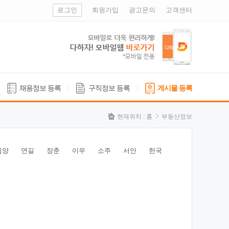
로그인
회원가입
광고문의
고객센터
채용정보 등록
구직정보 등록
게시물 등록
현재위치 :
홈
부동산정보
심양
연길
장춘
이우
소주
서안
한국