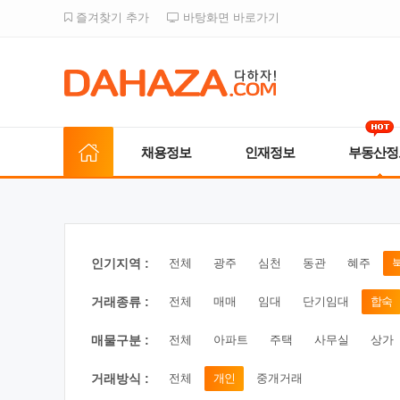
즐겨찾기 추가
바탕화면 바로가기
채용정보
인재정보
부동산정
인기지역 :
전체
광주
심천
동관
혜주
거래종류 :
전체
매매
임대
단기임대
합숙
매물구분 :
전체
아파트
주택
사무실
상가
거래방식 :
전체
개인
중개거래