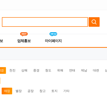
보
업체홍보
마이페이지
북경
천진
상해
중경
청도
위해
연태
제남
대련
매장
별장
공장
창고
토지
기타