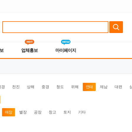
보
업체홍보
마이페이지
북경
천진
상해
중경
청도
위해
연태
제남
대련
매장
별장
공장
창고
토지
기타