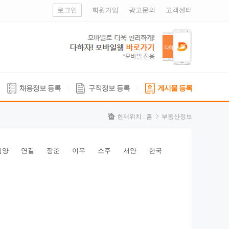
로그인
회원가입
광고문의
고객센터
채용정보 등록
구직정보 등록
게시물 등록
현재위치 :
홈
부동산정보
심양
연길
장춘
이우
소주
서안
한국