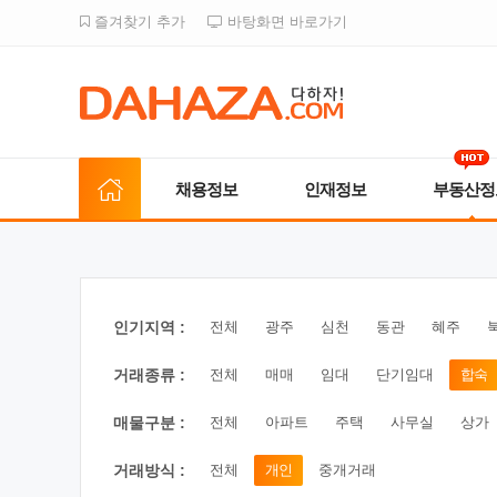
즐겨찾기 추가
바탕화면 바로가기
채용정보
인재정보
부동산정
인기지역 :
전체
광주
심천
동관
혜주
거래종류 :
전체
매매
임대
단기임대
합숙
매물구분 :
전체
아파트
주택
사무실
상가
거래방식 :
전체
개인
중개거래