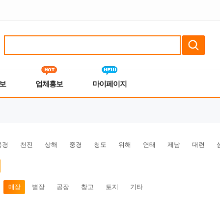
보
업체홍보
마이페이지
북경
천진
상해
중경
청도
위해
연태
제남
대련
매장
별장
공장
창고
토지
기타