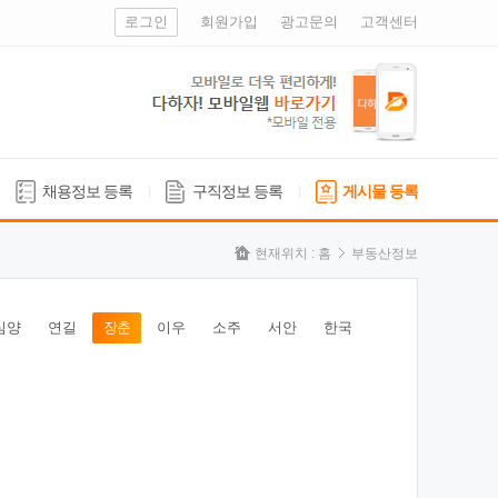
로그인
회원가입
광고문의
고객센터
채용정보 등록
구직정보 등록
게시물 등록
현재위치 :
홈
부동산정보
심양
연길
장춘
이우
소주
서안
한국