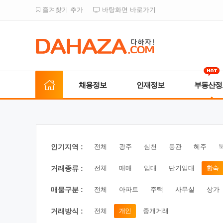
즐겨찾기 추가
바탕화면 바로가기
채용정보
인재정보
부동산정
인기지역 :
전체
광주
심천
동관
혜주
거래종류 :
전체
매매
임대
단기임대
합숙
매물구분 :
전체
아파트
주택
사무실
상가
거래방식 :
전체
개인
중개거래