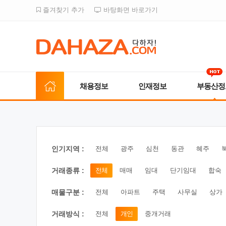
즐겨찾기 추가
바탕화면 바로가기
채용정보
인재정보
부동산정
인기지역 :
전체
광주
심천
동관
혜주
거래종류 :
전체
매매
임대
단기임대
합숙
매물구분 :
전체
아파트
주택
사무실
상가
거래방식 :
전체
개인
중개거래