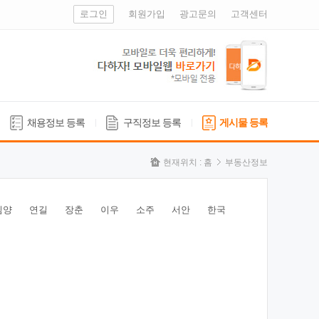
로그인
회원가입
광고문의
고객센터
채용정보 등록
구직정보 등록
게시물 등록
현재위치 :
홈
부동산정보
심양
연길
장춘
이우
소주
서안
한국