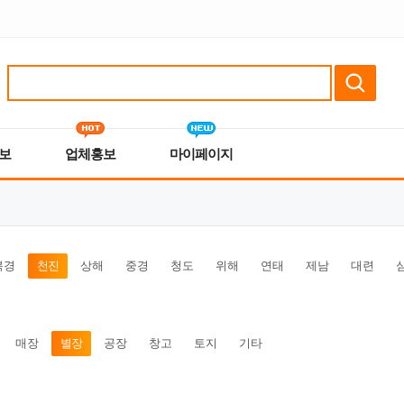
보
업체홍보
마이페이지
북경
천진
상해
중경
청도
위해
연태
제남
대련
매장
별장
공장
창고
토지
기타