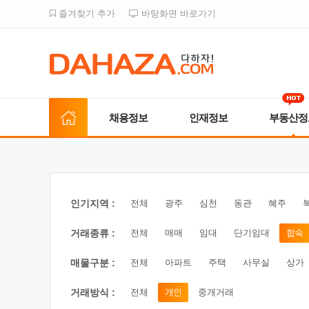
즐겨찾기 추가
바탕화면 바로가기
채용정보
인재정보
부동산정
인기지역 :
전체
광주
심천
동관
혜주
거래종류 :
전체
매매
임대
단기임대
합숙
매물구분 :
전체
아파트
주택
사무실
상가
거래방식 :
전체
개인
중개거래