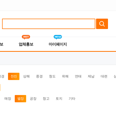
보
업체홍보
마이페이지
북경
천진
상해
중경
청도
위해
연태
제남
대련
매장
별장
공장
창고
토지
기타