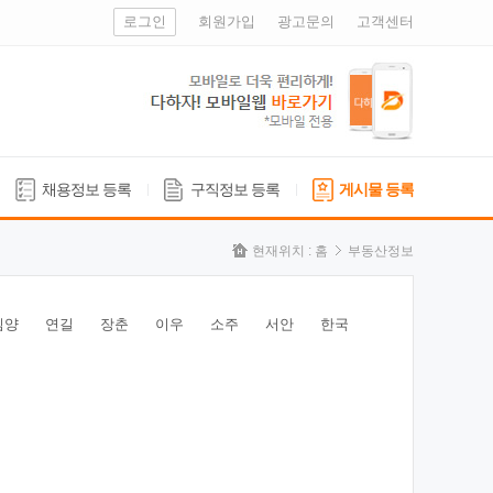
로그인
회원가입
광고문의
고객센터
채용정보 등록
구직정보 등록
게시물 등록
현재위치 :
홈
부동산정보
심양
연길
장춘
이우
소주
서안
한국