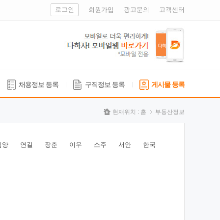
로그인
회원가입
광고문의
고객센터
채용정보 등록
구직정보 등록
게시물 등록
현재위치 :
홈
부동산정보
심양
연길
장춘
이우
소주
서안
한국