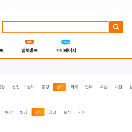
보
업체홍보
마이페이지
북경
천진
상해
중경
청도
위해
연태
제남
대련
매장
별장
공장
창고
토지
기타