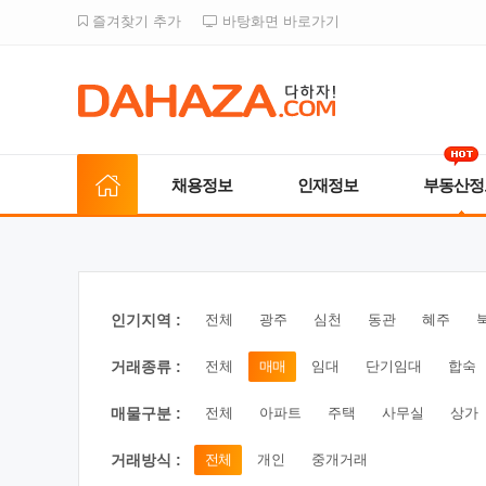
즐겨찾기 추가
바탕화면 바로가기
채용정보
인재정보
부동산정
인기지역 :
전체
광주
심천
동관
혜주
거래종류 :
전체
매매
임대
단기임대
합숙
매물구분 :
전체
아파트
주택
사무실
상가
거래방식 :
전체
개인
중개거래