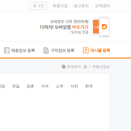
로그인
회원가입
광고문의
고객센터
채용정보 등록
구직정보 등록
게시물 등록
현재위치 :
홈
부동산정보
심양
연길
장춘
이우
소주
서안
한국