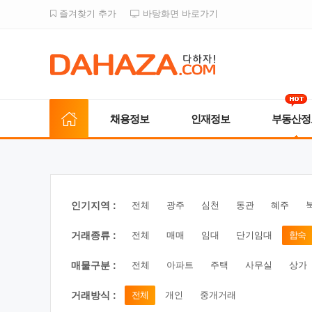
즐겨찾기 추가
바탕화면 바로가기
채용정보
인재정보
부동산정
인기지역 :
전체
광주
심천
동관
혜주
거래종류 :
전체
매매
임대
단기임대
합숙
매물구분 :
전체
아파트
주택
사무실
상가
거래방식 :
전체
개인
중개거래