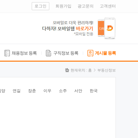
로그인
회원가입
광고문의
고객센터
채용정보 등록
구직정보 등록
게시물 등록
현재위치 :
홈
부동산정보
심양
연길
장춘
이우
소주
서안
한국