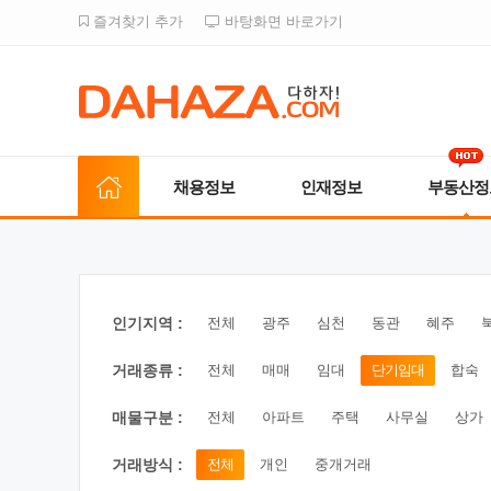
즐겨찾기 추가
바탕화면 바로가기
채용정보
인재정보
부동산정
인기지역 :
전체
광주
심천
동관
혜주
거래종류 :
전체
매매
임대
단기임대
합숙
매물구분 :
전체
아파트
주택
사무실
상가
거래방식 :
전체
개인
중개거래