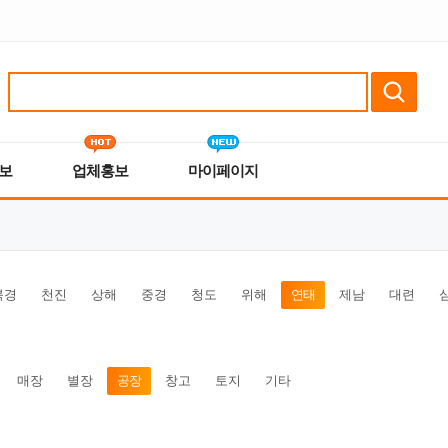
보
업체홍보
마이페이지
북경
천진
상해
중경
청도
위해
연태
제남
대련
매장
별장
공장
창고
토지
기타