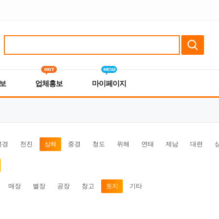
보
업체홍보
마이페이지
북경
천진
상해
중경
청도
위해
연태
제남
대련
매장
별장
공장
창고
토지
기타