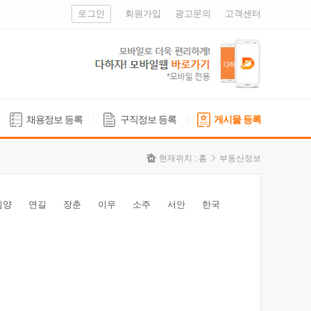
로그인
회원가입
광고문의
고객센터
채용정보 등록
구직정보 등록
게시물 등록
현재위치 :
홈
부동산정보
심양
연길
장춘
이우
소주
서안
한국