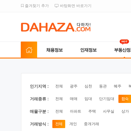
즐겨찾기 추가
바탕화면 바로가기
채용정보
인재정보
부동산정
인기지역 :
전체
광주
심천
동관
혜주
거래종류 :
전체
매매
임대
단기임대
합숙
매물구분 :
전체
아파트
주택
사무실
상가
거래방식 :
전체
개인
중개거래