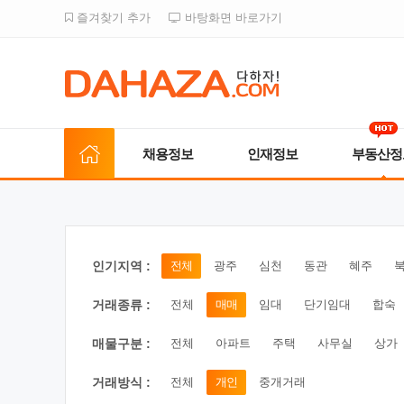
즐겨찾기 추가
바탕화면 바로가기
채용정보
인재정보
부동산정
인기지역 :
전체
광주
심천
동관
혜주
거래종류 :
전체
매매
임대
단기임대
합숙
매물구분 :
전체
아파트
주택
사무실
상가
거래방식 :
전체
개인
중개거래