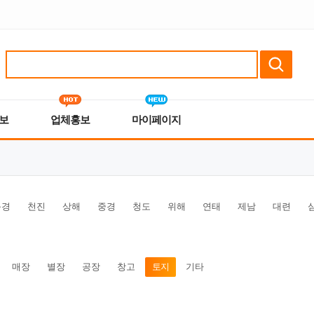
보
업체홍보
마이페이지
북경
천진
상해
중경
청도
위해
연태
제남
대련
매장
별장
공장
창고
토지
기타