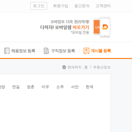
로그인
회원가입
광고문의
고객센터
채용정보 등록
구직정보 등록
게시물 등록
현재위치 :
홈
부동산정보
심양
연길
장춘
이우
소주
서안
한국