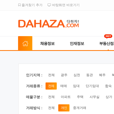
즐겨찾기 추가
바탕화면 바로가기
채용정보
인재정보
부동산정
인기지역 :
전체
광주
심천
동관
혜주
거래종류 :
전체
매매
임대
단기임대
합숙
매물구분 :
전체
아파트
주택
사무실
상가
거래방식 :
전체
개인
중개거래