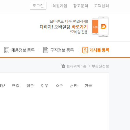
로그인
회원가입
광고문의
고객센터
채용정보 등록
구직정보 등록
게시물 등록
현재위치 :
홈
부동산정보
심양
연길
장춘
이우
소주
서안
한국