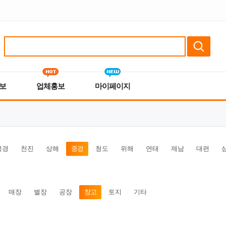
보
업체홍보
마이페이지
북경
천진
상해
중경
청도
위해
연태
제남
대련
매장
별장
공장
창고
토지
기타