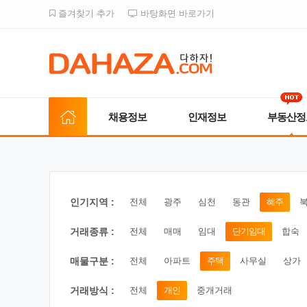
즐겨찾기 추가
바탕화면 바로가기
채용정보
인재정보
부동산정
인기지역 :
전체
광주
심천
동관
혜주
거래종류 :
전체
매매
임대
단기임대
합숙
매물구분 :
전체
아파트
주택
사무실
상가
거래방식 :
전체
개인
중개거래