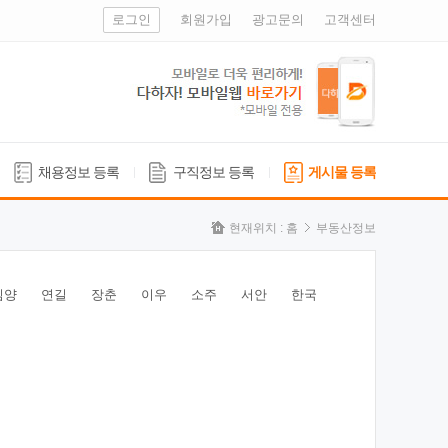
로그인
회원가입
광고문의
고객센터
채용정보 등록
구직정보 등록
게시물 등록
현재위치 :
홈
부동산정보
심양
연길
장춘
이우
소주
서안
한국