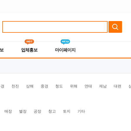
보
업체홍보
마이페이지
북경
천진
상해
중경
청도
위해
연태
제남
대련
매장
별장
공장
창고
토지
기타