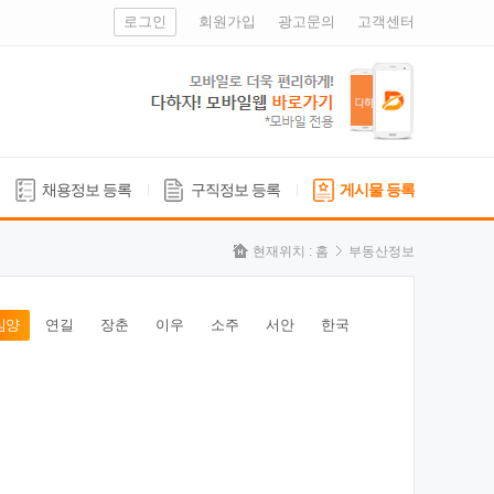
로그인
회원가입
광고문의
고객센터
채용정보 등록
구직정보 등록
게시물 등록
현재위치 :
홈
부동산정보
심양
연길
장춘
이우
소주
서안
한국