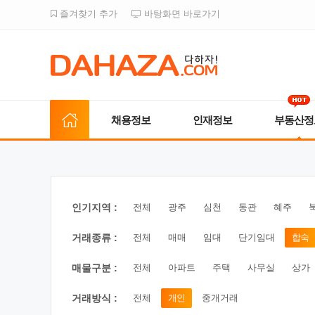
즐겨찾기 추가
바탕화면 바로가기
채용정보
인재정보
부동산정
인기지역 :
전체
광주
심천
동관
혜주
거래종류 :
전체
매매
임대
단기임대
합숙
매물구분 :
전체
아파트
주택
사무실
상가
거래방식 :
전체
개인
중개거래