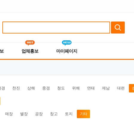
보
업체홍보
마이페이지
북경
천진
상해
중경
청도
위해
연태
제남
대련
매장
별장
공장
창고
토지
기타