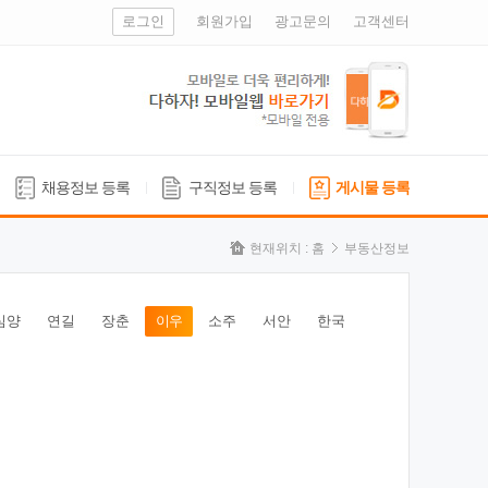
로그인
회원가입
광고문의
고객센터
채용정보 등록
구직정보 등록
게시물 등록
현재위치 :
홈
부동산정보
심양
연길
장춘
이우
소주
서안
한국