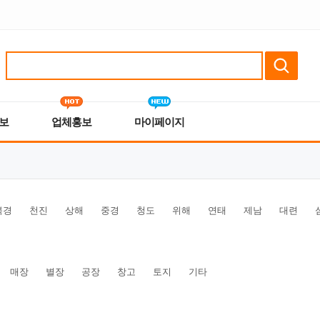
보
업체홍보
마이페이지
북경
천진
상해
중경
청도
위해
연태
제남
대련
매장
별장
공장
창고
토지
기타