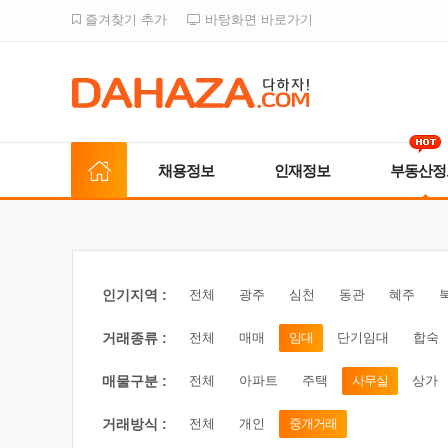
즐겨찾기 추가
바탕화면 바로가기
채용정보
인재정보
부동산정
인기지역 :
전체
광주
심천
동관
혜주
거래종류 :
전체
매매
임대
단기임대
합숙
매물구분 :
전체
아파트
주택
사무실
상가
거래방식 :
전체
개인
중개거래