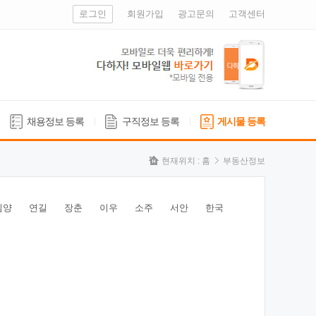
로그인
회원가입
광고문의
고객센터
채용정보 등록
구직정보 등록
게시물 등록
현재위치 :
홈
부동산정보
심양
연길
장춘
이우
소주
서안
한국