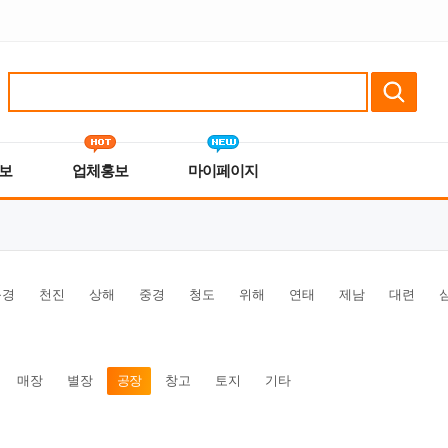
보
업체홍보
마이페이지
북경
천진
상해
중경
청도
위해
연태
제남
대련
매장
별장
공장
창고
토지
기타