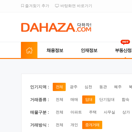
즐겨찾기 추가
바탕화면 바로가기
채용정보
인재정보
부동산정
인기지역 :
전체
광주
심천
동관
혜주
거래종류 :
전체
매매
임대
단기임대
합숙
매물구분 :
전체
아파트
주택
사무실
상가
거래방식 :
전체
개인
중개거래