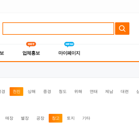
보
업체홍보
마이페이지
북경
천진
상해
중경
청도
위해
연태
제남
대련
매장
별장
공장
창고
토지
기타