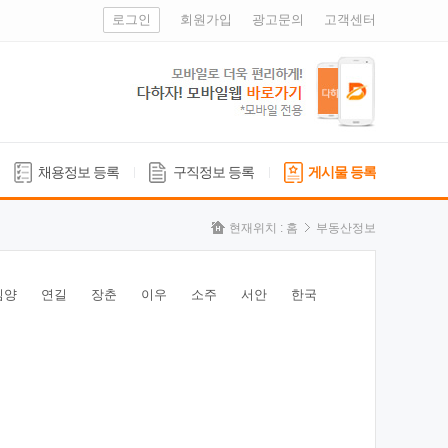
로그인
회원가입
광고문의
고객센터
채용정보 등록
구직정보 등록
게시물 등록
현재위치 :
홈
부동산정보
심양
연길
장춘
이우
소주
서안
한국