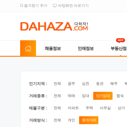
즐겨찾기 추가
바탕화면 바로가기
채용정보
인재정보
부동산정
인기지역 :
전체
광주
심천
동관
혜주
거래종류 :
전체
매매
임대
단기임대
합숙
매물구분 :
전체
아파트
주택
사무실
상가
거래방식 :
전체
개인
중개거래