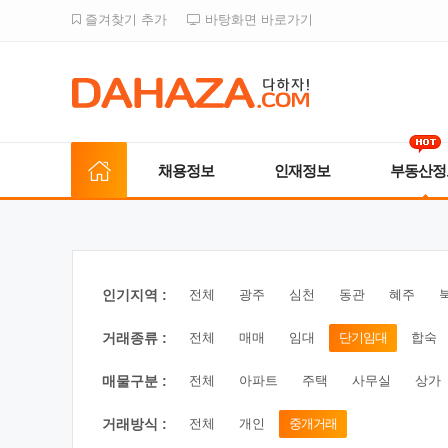
즐겨찾기 추가
바탕화면 바로가기
채용정보
인재정보
부동산정
인기지역 :
전체
광주
심천
동관
혜주
거래종류 :
전체
매매
임대
단기임대
합숙
매물구분 :
전체
아파트
주택
사무실
상가
거래방식 :
전체
개인
중개거래