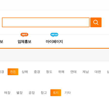
보
업체홍보
마이페이지
북경
천진
상해
중경
청도
위해
연태
제남
대련
매장
별장
공장
창고
토지
기타