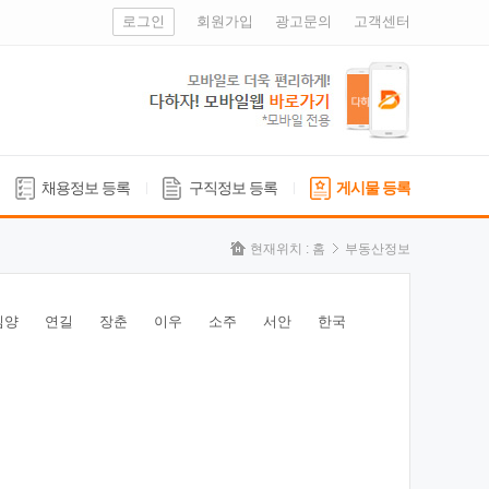
로그인
회원가입
광고문의
고객센터
채용정보 등록
구직정보 등록
게시물 등록
현재위치 :
홈
부동산정보
심양
연길
장춘
이우
소주
서안
한국