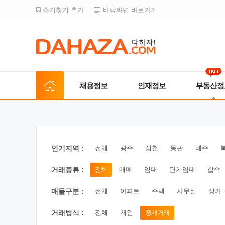
즐겨찾기 추가
바탕화면 바로가기
채용정보
인재정보
부동산정
인기지역 :
전체
광주
심천
동관
혜주
거래종류 :
전체
매매
임대
단기임대
합숙
매물구분 :
전체
아파트
주택
사무실
상가
거래방식 :
전체
개인
중개거래