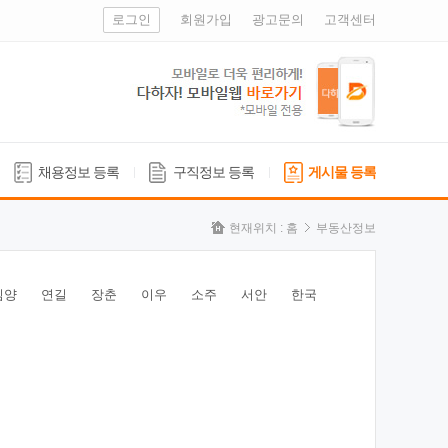
로그인
회원가입
광고문의
고객센터
채용정보 등록
구직정보 등록
게시물 등록
현재위치 :
홈
부동산정보
심양
연길
장춘
이우
소주
서안
한국