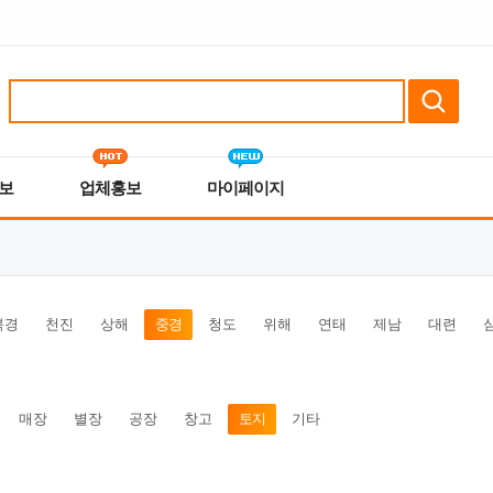
보
업체홍보
마이페이지
북경
천진
상해
중경
청도
위해
연태
제남
대련
매장
별장
공장
창고
토지
기타