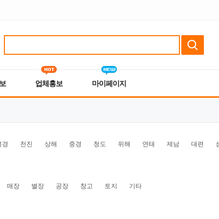
보
업체홍보
마이페이지
북경
천진
상해
중경
청도
위해
연태
제남
대련
매장
별장
공장
창고
토지
기타