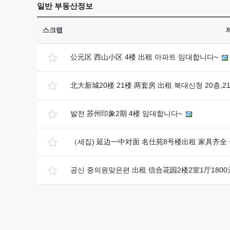
일반
부동산정보
스크랩
公元区 西山小区 4楼 出租 아파트 임대합니다~
北大新城20楼 21楼 两套房 出租 북대신청 20층,
발전 苏州印象2期 4楼 임대합니다~
（세집) 延边一中对面 名仕苑8号楼出租 家具齐全
공신 중의원맞은편 出租 信合花园2楼2室1厅180