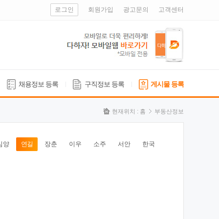
로그인
회원가입
광고문의
고객센터
채용정보 등록
구직정보 등록
게시물 등록
현재위치 :
홈
부동산정보
심양
연길
장춘
이우
소주
서안
한국