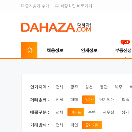
즐겨찾기 추가
바탕화면 바로가기
채용정보
인재정보
부동산정
인기지역 :
전체
광주
심천
동관
혜주
거래종류 :
전체
매매
임대
단기임대
합숙
매물구분 :
전체
아파트
주택
사무실
상가
거래방식 :
전체
개인
중개거래