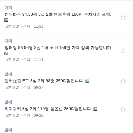
매매
찐위화푸 94.33평 3실 2화 왠보후씽 150만 주차자리 포함.
山东 青岛
주택
11-21
매매
칭터청 96.96평 3실 1화 全明 159만 가격 상의 가능합니다
山东 青岛
주택
11-14
임대
칭터쇼쩐 E구 3실 2화 98평 2500/월입니다.
山东 青岛
주택
09-27
임대
뤼띠꿔커 3실 2화 119평 풀옵션 2600/월입니다.
山东 青岛
주택
09-26
임대