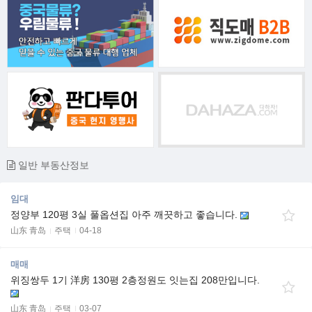
일반 부동산정보
임대
정양부 120평 3실 풀옵션집 아주 깨끗하고 좋습니다.
山东 青岛
주택
04-18
매매
위징쌍두 1기 洋房 130평 2층정원도 잇는집 208만입니다.
山东 青岛
주택
03-07