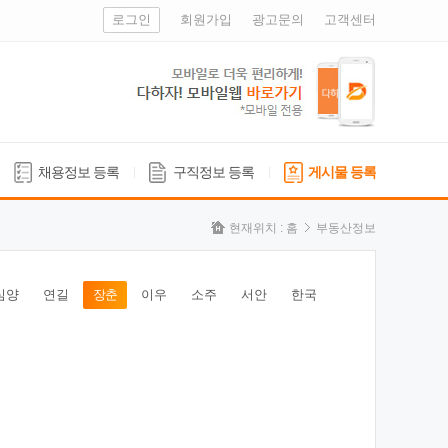
로그인
회원가입
광고문의
고객센터
채용정보 등록
구직정보 등록
게시물 등록
현재위치 :
홈
부동산정보
심양
연길
장춘
이우
소주
서안
한국