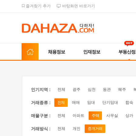
즐겨찾기 추가
바탕화면 바로가기
채용정보
인재정보
부동산정
인기지역 :
전체
광주
심천
동관
혜주
거래종류 :
전체
매매
임대
단기임대
합숙
매물구분 :
전체
아파트
주택
사무실
상가
거래방식 :
전체
개인
중개거래