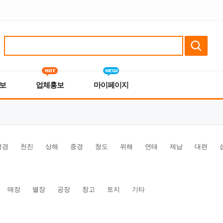
보
업체홍보
마이페이지
북경
천진
상해
중경
청도
위해
연태
제남
대련
매장
별장
공장
창고
토지
기타