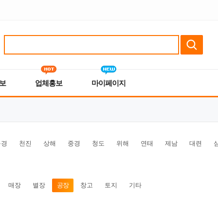
보
업체홍보
마이페이지
북경
천진
상해
중경
청도
위해
연태
제남
대련
매장
별장
공장
창고
토지
기타