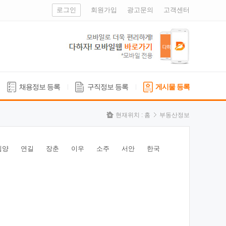
로그인
회원가입
광고문의
고객센터
채용정보 등록
구직정보 등록
게시물 등록
현재위치 :
홈
부동산정보
심양
연길
장춘
이우
소주
서안
한국