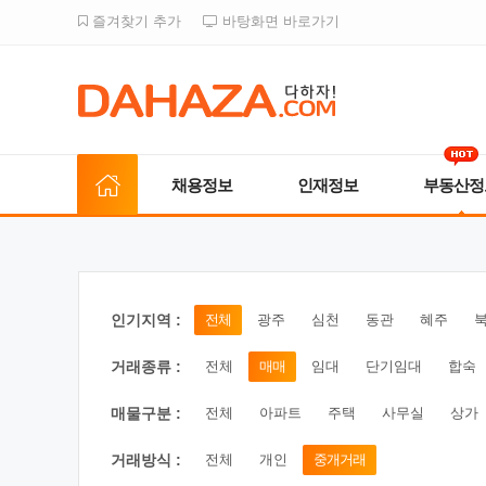
즐겨찾기 추가
바탕화면 바로가기
채용정보
인재정보
부동산정
인기지역 :
전체
광주
심천
동관
혜주
거래종류 :
전체
매매
임대
단기임대
합숙
매물구분 :
전체
아파트
주택
사무실
상가
거래방식 :
전체
개인
중개거래