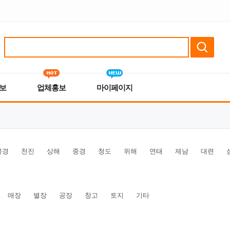
보
업체홍보
마이페이지
북경
천진
상해
중경
청도
위해
연태
제남
대련
매장
별장
공장
창고
토지
기타