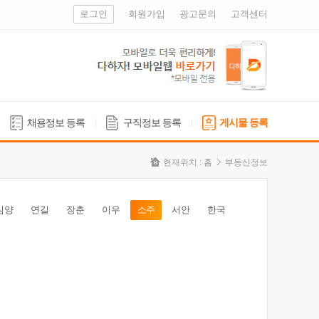
로그인
회원가입
광고문의
고객센터
채용정보 등록
구직정보 등록
게시물 등록
현재위치 :
홈
부동산정보
심양
연길
장춘
이우
소주
서안
한국