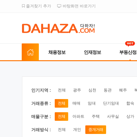
즐겨찾기 추가
바탕화면 바로가기
채용정보
인재정보
부동산정
인기지역 :
전체
광주
심천
동관
혜주
거래종류 :
전체
매매
임대
단기임대
합숙
매물구분 :
전체
아파트
주택
사무실
상가
거래방식 :
전체
개인
중개거래