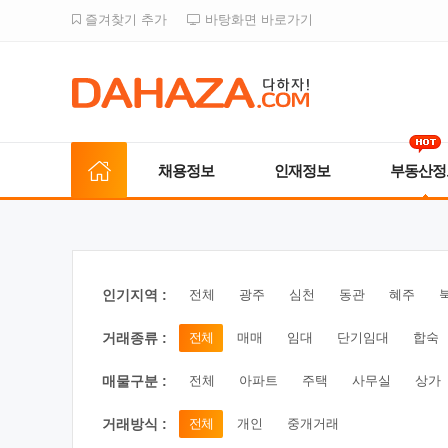
즐겨찾기 추가
바탕화면 바로가기
채용정보
인재정보
부동산정
인기지역 :
전체
광주
심천
동관
혜주
거래종류 :
전체
매매
임대
단기임대
합숙
매물구분 :
전체
아파트
주택
사무실
상가
거래방식 :
전체
개인
중개거래