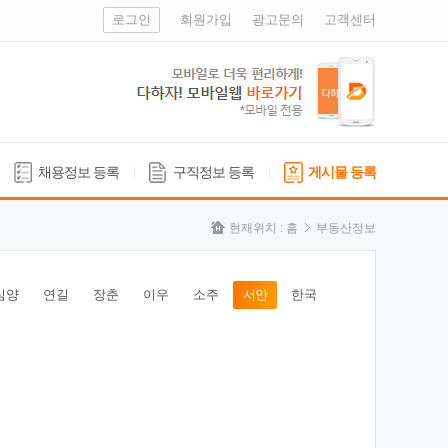
로그인
회원가입
광고문의
고객센터
채용정보 등록
구직정보 등록
게시물 등록
현재위치 :
홈
부동산정보
심양
연길
장춘
이우
소주
서안
한국