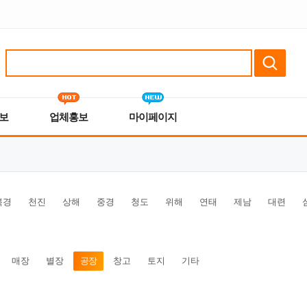
보
업체홍보
마이페이지
북경
천진
상해
중경
청도
위해
연태
제남
대련
매장
별장
공장
창고
토지
기타