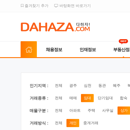
즐겨찾기 추가
바탕화면 바로가기
채용정보
인재정보
부동산정
인기지역 :
전체
광주
심천
동관
혜주
거래종류 :
전체
매매
임대
단기임대
합숙
매물구분 :
전체
아파트
주택
사무실
상가
거래방식 :
전체
개인
중개거래