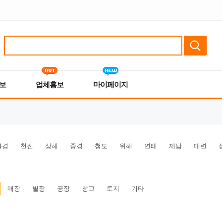
보
업체홍보
마이페이지
북경
천진
상해
중경
청도
위해
연태
제남
대련
매장
별장
공장
창고
토지
기타