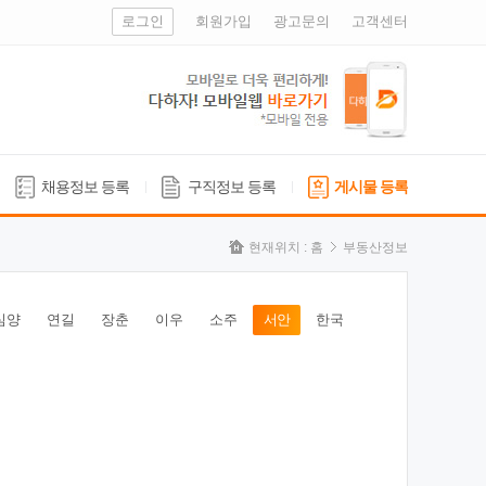
로그인
회원가입
광고문의
고객센터
채용정보 등록
구직정보 등록
게시물 등록
현재위치 :
홈
부동산정보
심양
연길
장춘
이우
소주
서안
한국