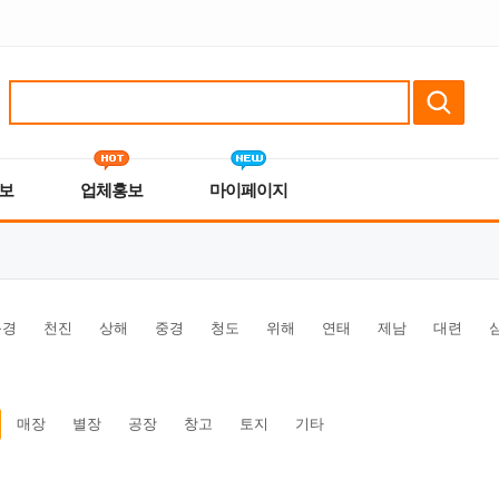
보
업체홍보
마이페이지
북경
천진
상해
중경
청도
위해
연태
제남
대련
매장
별장
공장
창고
토지
기타