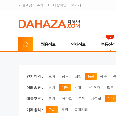
즐겨찾기 추가
바탕화면 바로가기
채용정보
인재정보
부동산정
인기지역 :
전체
광주
심천
동관
혜주
거래종류 :
전체
매매
임대
단기임대
합숙
매물구분 :
전체
아파트
주택
사무실
상가
거래방식 :
전체
개인
중개거래