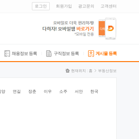
로그인
회원가입
광고문의
고객센터
채용정보 등록
구직정보 등록
게시물 등록
현재위치 :
홈
부동산정보
심양
연길
장춘
이우
소주
서안
한국