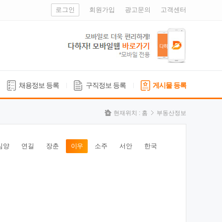
로그인
회원가입
광고문의
고객센터
채용정보 등록
구직정보 등록
게시물 등록
현재위치 :
홈
부동산정보
심양
연길
장춘
이우
소주
서안
한국