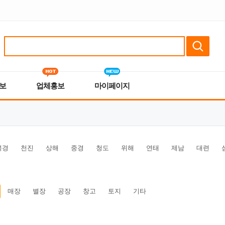
보
업체홍보
마이페이지
북경
천진
상해
중경
청도
위해
연태
제남
대련
매장
별장
공장
창고
토지
기타