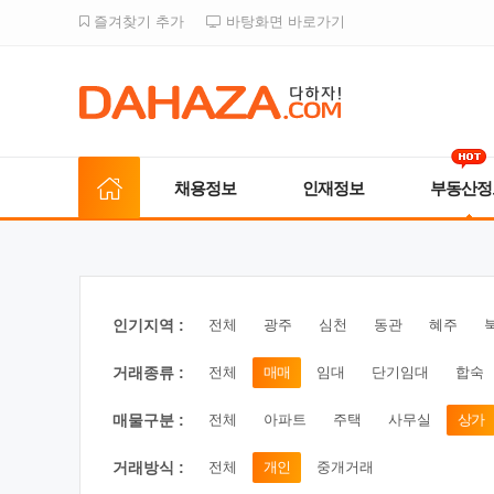
즐겨찾기 추가
바탕화면 바로가기
채용정보
인재정보
부동산정
인기지역 :
전체
광주
심천
동관
혜주
거래종류 :
전체
매매
임대
단기임대
합숙
매물구분 :
전체
아파트
주택
사무실
상가
거래방식 :
전체
개인
중개거래