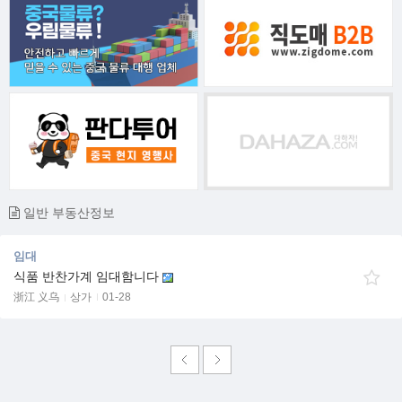
일반 부동산정보
임대
식품 반찬가계 임대함니다
浙江 义乌
상가
01-28