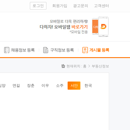
로그인
회원가입
광고문의
고객센터
채용정보 등록
구직정보 등록
게시물 등록
현재위치 :
홈
부동산정보
심양
연길
장춘
이우
소주
서안
한국