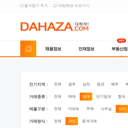
즐겨찾기 추가
바탕화면 바로가기
채용정보
인재정보
부동산정
인기지역 :
전체
광주
심천
동관
혜주
거래종류 :
전체
매매
임대
단기임대
합숙
매물구분 :
전체
아파트
주택
사무실
상가
거래방식 :
전체
개인
중개거래