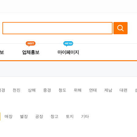
보
업체홍보
마이페이지
북경
천진
상해
중경
청도
위해
연태
제남
대련
매장
별장
공장
창고
토지
기타