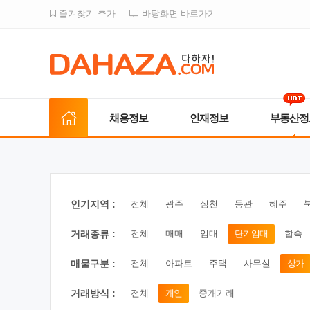
즐겨찾기 추가
바탕화면 바로가기
채용정보
인재정보
부동산정
인기지역 :
전체
광주
심천
동관
혜주
거래종류 :
전체
매매
임대
단기임대
합숙
매물구분 :
전체
아파트
주택
사무실
상가
거래방식 :
전체
개인
중개거래