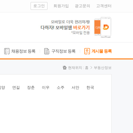
로그인
회원가입
광고문의
고객센터
채용정보 등록
구직정보 등록
게시물 등록
현재위치 :
홈
부동산정보
심양
연길
장춘
이우
소주
서안
한국