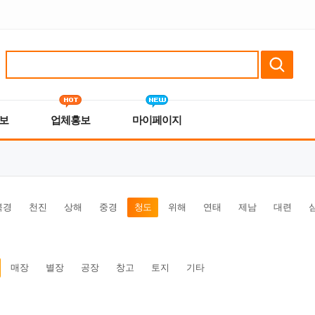
보
업체홍보
마이페이지
북경
천진
상해
중경
청도
위해
연태
제남
대련
매장
별장
공장
창고
토지
기타