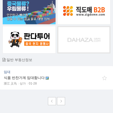
일반 부동산정보
임대
식품 반찬가계 임대함니다
浙江 义乌
상가
01-28