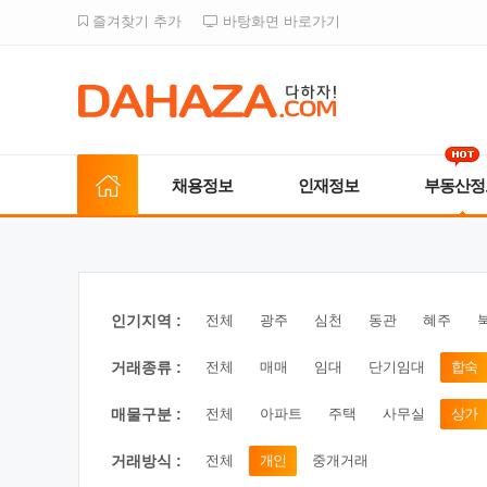
즐겨찾기 추가
바탕화면 바로가기
채용정보
인재정보
부동산정
인기지역 :
전체
광주
심천
동관
혜주
거래종류 :
전체
매매
임대
단기임대
합숙
매물구분 :
전체
아파트
주택
사무실
상가
거래방식 :
전체
개인
중개거래