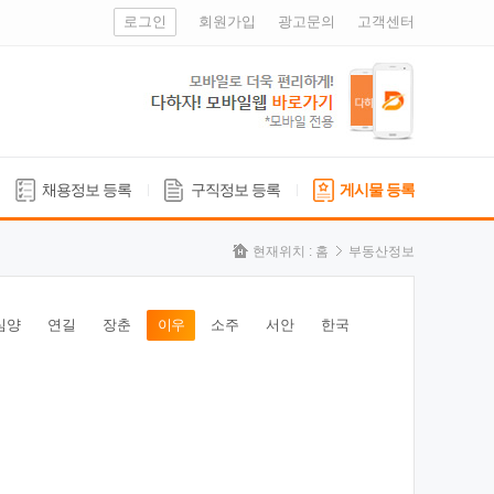
로그인
회원가입
광고문의
고객센터
채용정보 등록
구직정보 등록
게시물 등록
현재위치 :
홈
부동산정보
심양
연길
장춘
이우
소주
서안
한국