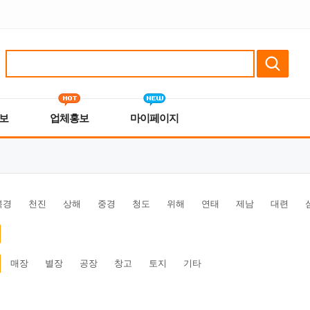
보
업체홍보
마이페이지
북경
천진
상해
중경
청도
위해
연태
제남
대련
매장
별장
공장
창고
토지
기타